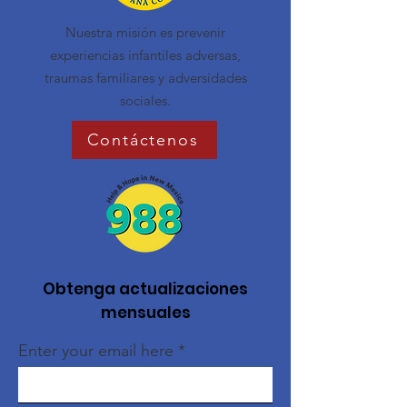
Nuestra misión es prevenir
experiencias infantiles adversas,
traumas familiares y adversidades
sociales.
Contáctenos
Obtenga actualizaciones
mensuales
Enter your email here