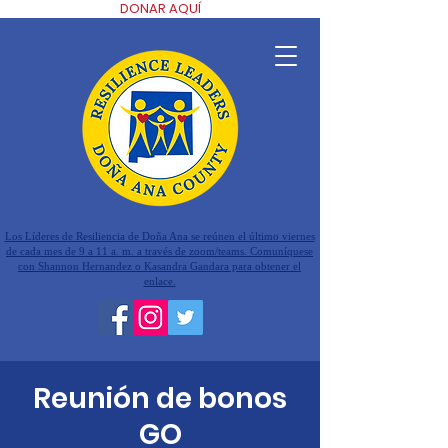
DONAR AQUÍ
Los Líderes de Resiliencia de Doña Ana se reúnen el último viernes
de cada mes de 9 a 11 a. m. a través de zoom/teams. Comuníquese
con Shannon Hernandez o Kasandra Gandara para obtener el
enlace.
Reunión de bonos
GO