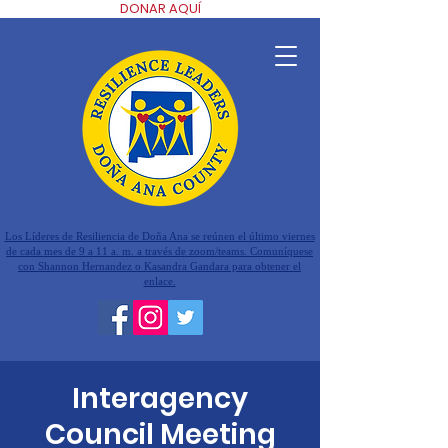
DONAR AQUÍ
Los Líderes de Resiliencia de Doña Ana se reúnen el último viernes
de cada mes de 9 a 11 a. m. a través de zoom/teams. Comuníquese
con Shannon Hernandez o Kasandra Gandara para obtener el
enlace.
Interagency
Council Meeting