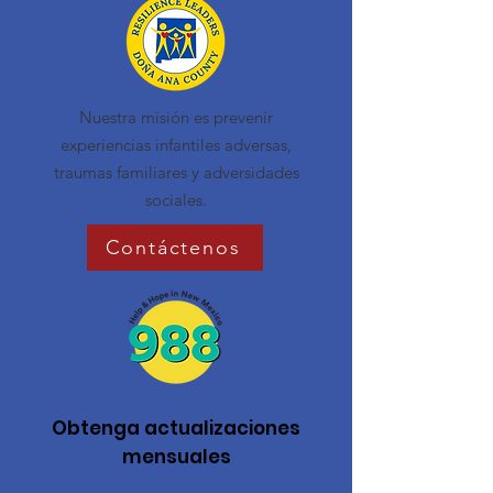
Nuestra misión es prevenir
experiencias infantiles adversas,
traumas familiares y adversidades
sociales.
Contáctenos
Obtenga actualizaciones
mensuales