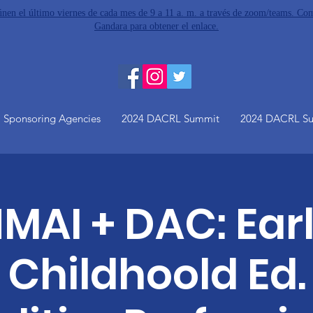
eúnen el último viernes de cada mes de 9 a 11 a. m. a través de zoom/teams. 
Gandara para obtener el enlace.
Sponsoring Agencies
2024 DACRL Summit
2024 DACRL S
MAI + DAC: Ear
Childhoold Ed.