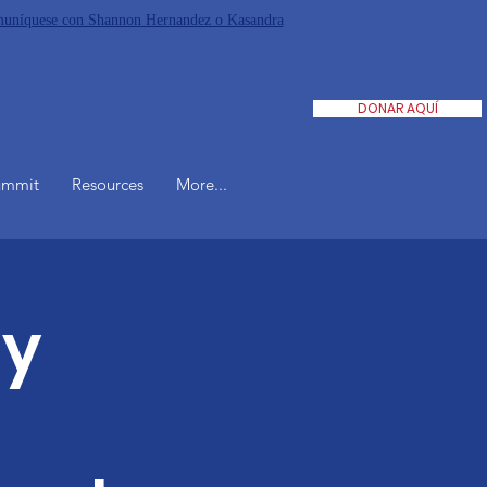
Comuníquese con Shannon Hernandez o Kasandra
DONAR AQUÍ
ummit
Resources
More...
ly