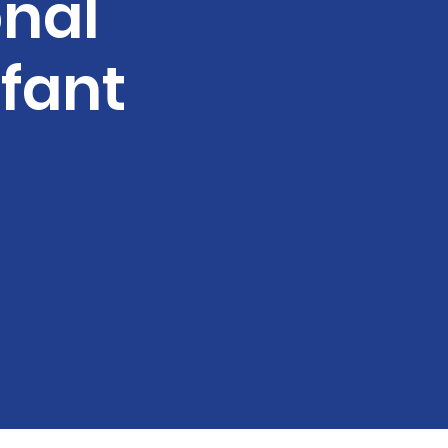
onal
fant