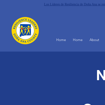
Los Líderes de Resiliencia de Doña Ana se r
Home
Home
About
N