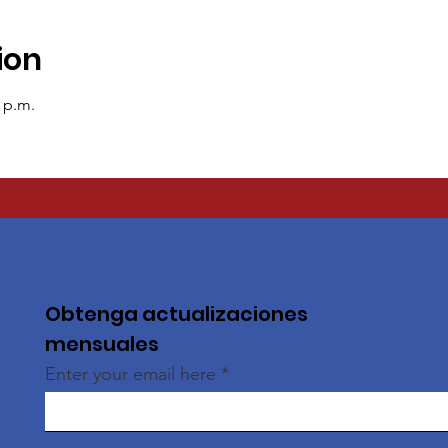
ion
0 p.m.
Obtenga actualizaciones
mensuales
Enter your email here