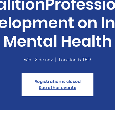
litionProfessi
elopment on In
Mental Health
sáb 12 de nov
  |  
Location is TBD
Registration is closed
See other events